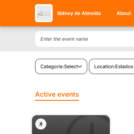
Sidney de Almeida
About
Categorie:
Select
Location:
Estados
Active events